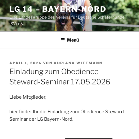
Zum
LG 14 – BAYERN-NORD
Inhalt
Eine Landesgruppe des Vereins für Deutsche Schäferhunde
springen
(SV) e.V.
Menü
VERÖFFENTLICHT
APRIL 1, 2026
VON
ADRIANA WITTMANN
AM
Einladung zum Obedience
Steward-Seminar 17.05.2026
Liebe Mitglieder,
hier findet Ihr die Einladung zum Obedience Steward-
Seminar der LG Bayern-Nord.