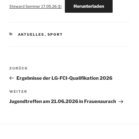
Herunterladen
Steward Seminar 17.05.26 (1)
KATEGORIEN
AKTUELLES
,
SPORT
Beitragsnavigation
Vorheriger
ZURÜCK
Beitrag
Ergebnisse der LG-FCI-Qualifikation 2026
Nächster
WEITER
Beitrag
Jugendtreffen am 21.06.2026 in Frauenaurach