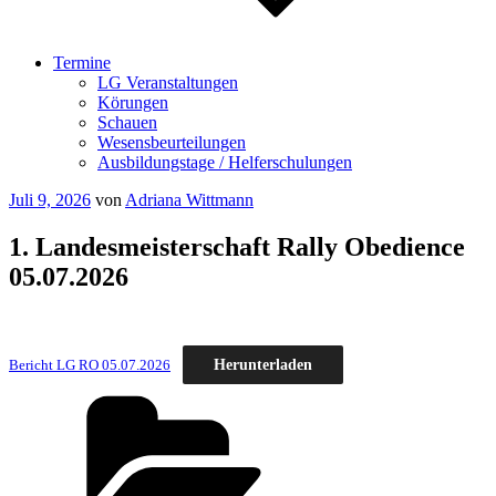
Termine
LG Veranstaltungen
Körungen
Schauen
Wesensbeurteilungen
Ausbildungstage / Helferschulungen
Veröffentlicht
Juli 9, 2026
von
Adriana Wittmann
am
1. Landesmeisterschaft Rally Obedience
05.07.2026
Herunterladen
Bericht LG RO 05.07.2026
Kategorien