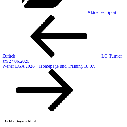
Aktuelles
,
Sport
Beitragsnavigation
Vorheriger
Beitrag
Zurück
LG Turnier
am 27.06.2026
Nächster
Weiter
LGA 2026 – Homepage und Training 18.07.
Beitrag
LG 14 - Bayern Nord