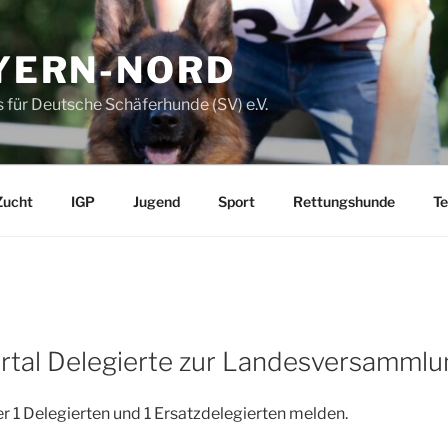
AYERN-NORD
 für Deutsche Schäferhunde (SV) e.V.
Zucht
IGP
Jugend
Sport
Rettungshunde
Te
tal Delegierte zur Landesversamml
er 1 Delegierten und 1 Ersatzdelegierten melden.