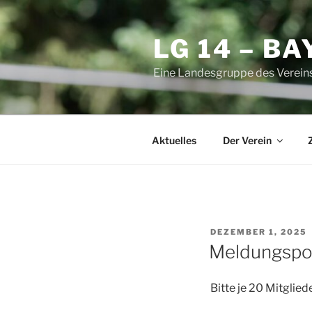
Zum
Inhalt
LG 14 – B
springen
Eine Landesgruppe des Vereins
Aktuelles
Der Verein
VERÖFFENTLICHT
DEZEMBER 1, 2025
AM
Meldungspor
Bitte je 20 Mitglied