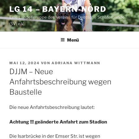
Zum
LG 14 – BAYERN-NORD
Inhalt
Eine Landesgruppe des Vereins für Deutsche Schäferhunde
springen
(SV) e.V.
Menü
VERÖFFENTLICHT
MAI 12, 2024
VON
ADRIANA WITTMANN
AM
DJJM – Neue
Anfahrtsbeschreibung wegen
Baustelle
Die neue Anfahrtsbeschreibung lautet:
Achtung !!! geänderte Anfahrt zum Stadion
Die Isarbrücke in der Emser Str. ist wegen