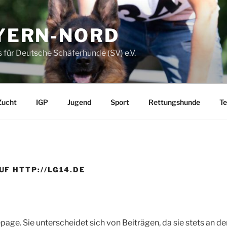
AYERN-NORD
 für Deutsche Schäferhunde (SV) e.V.
Zucht
IGP
Jugend
Sport
Rettungshunde
Te
F HTTP://LG14.DE
age. Sie unterscheidet sich von Beiträgen, da sie stets an der