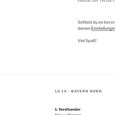
vielfacher Hinsich
Solltest du es bevor
deinen
Einstellunge
Viel Spaß!
LG 14 - BAYERN NORD
1. Vorsitzender
Marco Oßmann