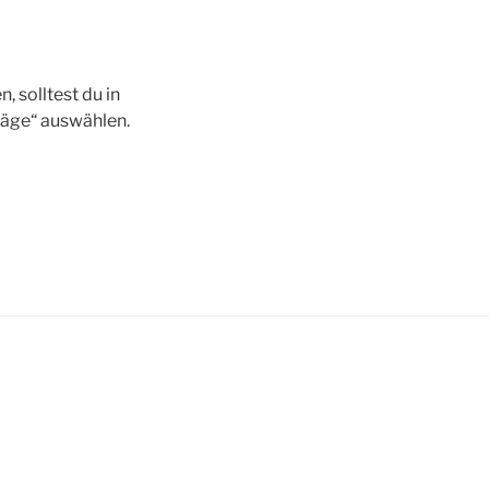
, solltest du in
träge“ auswählen.