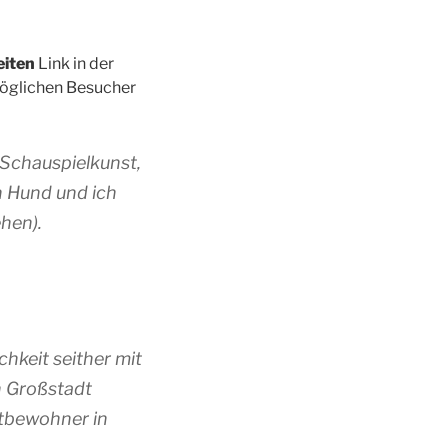
eiten
Link in der
möglichen Besucher
r Schauspielkunst,
en Hund und ich
hen).
hkeit seither mit
n Großstadt
dtbewohner in