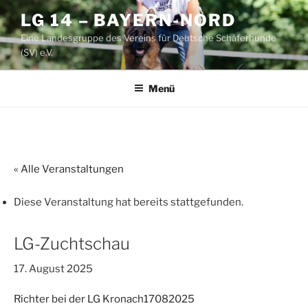
Zum
LG 14 – BAYERN-NORD
Inhalt
Eine Landesgruppe des Vereins für Deutsche Schäferhunde
springen
(SV) e.V.
Menü
« Alle Veranstaltungen
Diese Veranstaltung hat bereits stattgefunden.
LG-Zuchtschau
17. August 2025
Richter bei der LG Kronach17082025