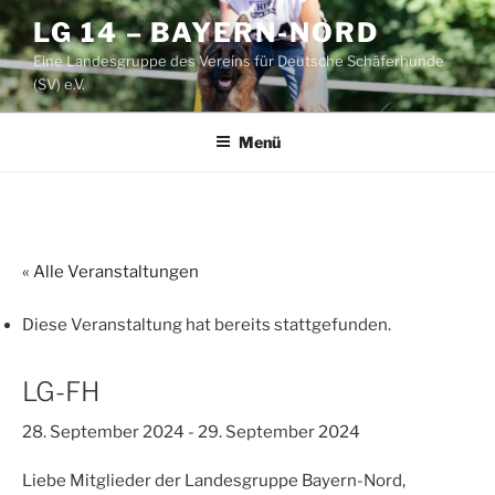
Zum
LG 14 – BAYERN-NORD
Inhalt
Eine Landesgruppe des Vereins für Deutsche Schäferhunde
springen
(SV) e.V.
Menü
« Alle Veranstaltungen
Diese Veranstaltung hat bereits stattgefunden.
LG-FH
28. September 2024
-
29. September 2024
Liebe Mitglieder der Landesgruppe Bayern-Nord,